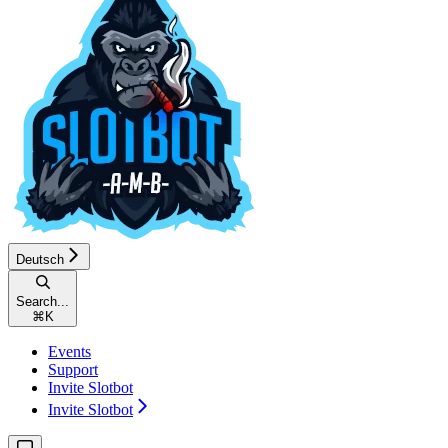
Deutsch
Search...
⌘
K
Events
Support
Invite Slotbot
Invite Slotbot