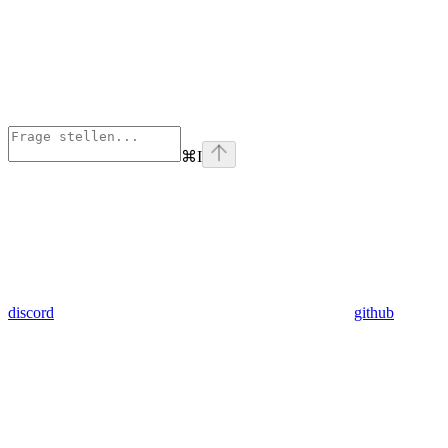
⌘
I
discord
github