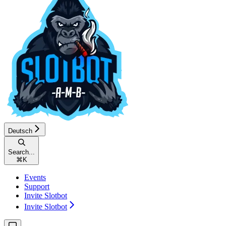
Deutsch
Search...
⌘
K
Events
Support
Invite Slotbot
Invite Slotbot