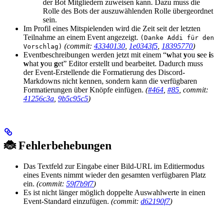
der Bot Mitgliedern zuweisen kann. Dazu muss die
Rolle des Bots der auszuwählenden Rolle übergeordnet
sein.
Im Profil eines Mitspielenden wird die Zeit seit der letzten
Teilnahme an einem Event angezeigt.
(Danke Addi für den
(commit:
43340130
,
1e0343f5
,
18395770
)
Vorschlag)
Eventbeschreibungen werden jetzt mit einem “
w
hat
y
ou
s
ee
i
s
w
hat
y
ou
g
et” Editor erstellt und bearbeitet. Dadurch muss
der Event-Erstellende die Formatierung des Discord-
Markdowns nicht kennen, sondern kann die verfügbaren
Formatierungen über Knöpfe einfügen.
(
#464
,
#85
, commit:
41256c3a
,
9b5c95c5
)
🐞 Fehlerbehebungen
Das Textfeld zur Eingabe einer Bild-URL im Editiermodus
eines Events nimmt wieder den gesamten verfügbaren Platz
ein.
(commit:
59f7b9f7
)
Es ist nicht länger möglich doppelte Auswahlwerte in einen
Event-Standard einzufügen.
(commit:
d62190f7
)