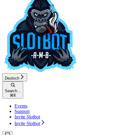
Deutsch
Search...
⌘
K
Events
Support
Invite Slotbot
Invite Slotbot