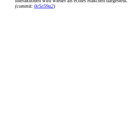
Interaktionen wird wieder als echtes Häkchen dargestellt.
(commit:
0e5e59a2
)