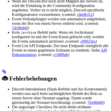
Wenn der Discord-Bot noch nicht Mitglied des Servers ist,
wird die Einladung in der Community-Konfiguration
angeboten. Vorher ist es nicht möglich, Discord-spezifische
Konfigurationen vorzunehmen.
(commit:
c8a9b312
)
Event-Verknüpfungen werden nun automatisch aufgehoben,
wenn der Bot von einem Server entfernt wird.
(commit:
7d180d40
)
Kein
Befehl mehr. Wenn ein Archivkanal
/archive
konfiguriert ist und der Event-Kanal gelöscht wird, werden
die Events automatisch archiviert.
(commit:
e99933ee
)
Event List API Endpunkt. Der neue Endpunkt ermöglicht alle
Events in einem gegebenen Zeitraum zu ermitteln. Siehe
API
Dokumentation
.
(commit:
e148f9ab
)
🐞 Fehlerbehebungen
Discord-Interaktionen (Slash-Befehle und das Kontextmenü)
werden nun auch beim nachträglichen Beitritt des Bots zu
einem Server ohne Neustart angelegt. Damit wurde
gleichzeitig der Neustart beschleunigt.
(commit:
7d180d40
)
Die angezeigte Checkbox für nicht direkt sichtbare